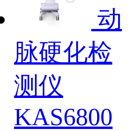
动
脉硬化检
测仪
KAS6800