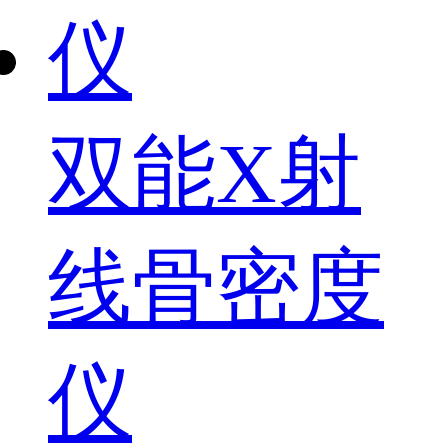
双能X射
线骨密度
仪