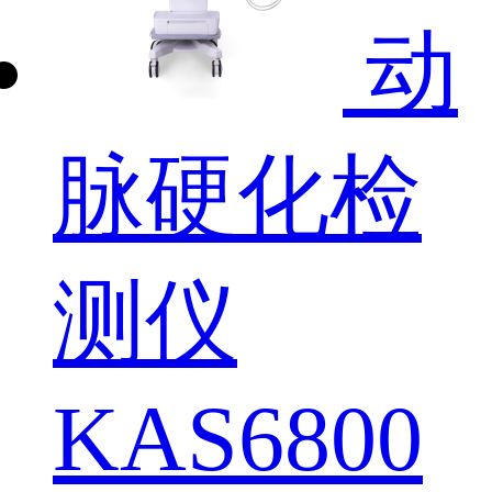
动
脉硬化检
测仪
KAS6800