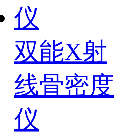
双能X射
线骨密度
仪